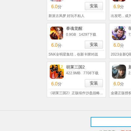
安装
6.0
6.9
分
分
新派古风梦 好玩不粘人
出发吧，成
拳魂觉醒
0.9GB
14297下载
7
安装
6.0
6.0
分
分
SNK全明星集结，创新卡牌对战
2023全新
胡莱三国2
422.9MB
7708下载
2
安装
6.0
6.0
分
分
《胡莱三国2》正版续作沙盘战略推演手游!
金庸正版授权