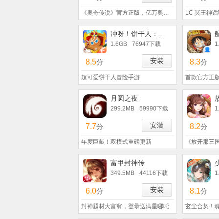
《奥奇传说》官方正版，亿万奥奇集结令
LC 冥王神
冲呀！饼干人：王国
1.6GB
76947下载
1
安装
8.5
8.3
分
分
超可爱饼干人冒险手游
首款官方正
月圆之夜
299.2MB
59990下载
1
安装
7.7
8.2
分
分
年度巨献！双模式重磅更新
富甲封神传
349.5MB
44116下载
1
安装
6.0
8.1
分
分
封神题材大富翁，登录送满星哪吒
玄尘合契！