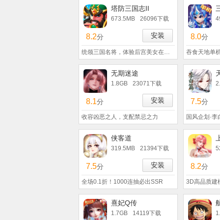
塔防三国志II
673.5MB
26096下载
4
安装
8.2
8.0
分
分
统领三国名将，体验后宫美女在怀的烽火
吞食天地单机
无期迷途
1.8GB
23071下载
2
安装
8.1
7.5
分
分
收容凶恶之人，支配禁忌之力
国风企划·李
侠客道
319.5MB
21394下载
5
安装
7.5
8.2
分
分
全场0.1折！1000连抽必出SSR
3D高品质建
熹妃Q传
1.7GB
14119下载
1