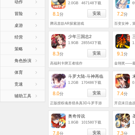
动作
2.0GB
467148下载
6
安装
冒险
8.1
7.2
分
分
腾讯首款AR探索游戏
百变女神，
桌游
少年三国志2
经营
1.9GB
285543下载
1
策略
安装
8.3
9.1
分
分
角色扮演
高福利卡牌王者续作
金翎奖——
体育
斗罗大陆-斗神再临
1.2GB
170486下载
0
竞速
安装
8.0
7.4
分
分
辅助工具
正版授权魂兽猎杀真3D斗罗手游
开启末日血
奥奇传说
1.8GB
101580下载
1
安装
7.8
7.3
分
分