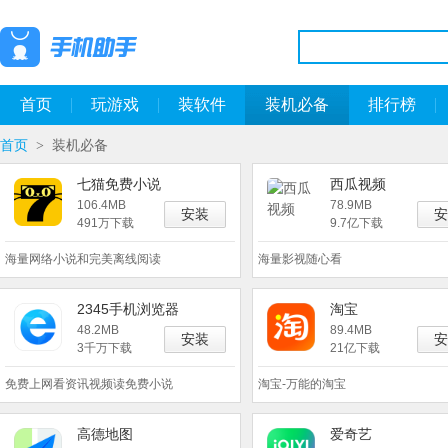
首页
玩游戏
装软件
装机必备
排行榜
首页
装机必备
>
七猫免费小说
西瓜视频
106.4MB
78.9MB
安装
安
491万下载
9.7亿下载
海量网络小说和完美离线阅读
海量影视随心看
2345手机浏览器
淘宝
48.2MB
89.4MB
安装
安
3千万下载
21亿下载
免费上网看资讯视频读免费小说
淘宝-万能的淘宝
高德地图
爱奇艺