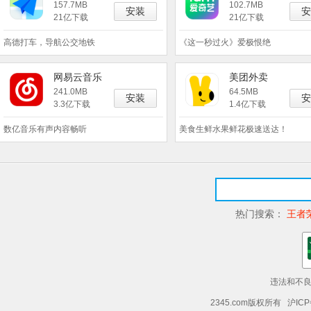
157.7MB
102.7MB
安装
安
21亿下载
21亿下载
高德打车，导航公交地铁
《这一秒过火》爱极恨绝
网易云音乐
美团外卖
241.0MB
64.5MB
安装
安
3.3亿下载
1.4亿下载
数亿音乐有声内容畅听
美食生鲜水果鲜花极速送达！
热门搜索：
王者
违法和不良信
2345.com版权所有 沪ICP