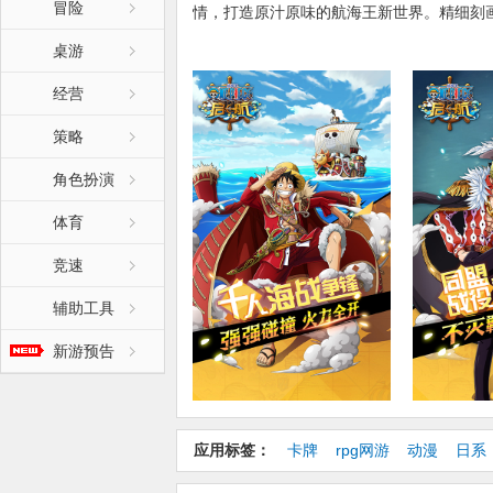
冒险
情，打造原汁原味的航海王新世界。精细刻
磨的每个细节和动作，只为还原粉丝心中的
桌游
2.0大海战开启了更多玩法，船只养成、海
欢的海盗团船只，培养专属战队，偶遇敌船
经营
间战术的比拼，新世界已经开启，一起踏上
策略
角色扮演
【游戏特色】
①刺激海战一触即发
体育
《航海王 启航》2.0开启大海战全新玩法
岛自由贸易、突袭打劫引发刺激海上冒险，
竞速
更是伙伴之间羁绊的比拼，大海战一触即发
辅助工具
②原汁原味正版授权
新游预告
你想要和路飞一起并肩作战，组建史上最强
游戏还原动画经典剧情，超人气角色悉数登
③人气伙伴自由养成
百余位人气IP角色自由培养，随心定制个性
应用标签：
卡牌
rpg网游
动漫
日系
应俱全，召唤控制各有千秋。不同伙伴巧妙