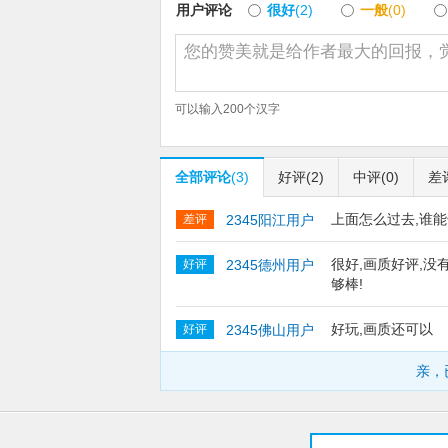
用户评论
很好
(2)
一般
(0)
④烧脑策略掌上电竞
伟大航线风云再起，热血新篇由你演绎。强
时动作微电竞玩法，你必须根据不同战局不
一众强敌！
可以输入
200
个汉字
【更新日志】:
【角色/珠宝/战船】
全部评论
(3)
好评
(2)
中评
(0)
差
UR海军大将·黄猿上线
你就投降吧 全新UR伙伴闪耀登场
上面怎么过去,谁
差评
2345阳江用户
SSS艾格赫德·佐罗上线
刀锋在握 强敌皆破 全新SSS伙伴登场
很好,画质好评,没
好评
2345德州用户
SSS艾格赫德·山智上线
够棒!
凌空而至 优雅制胜
新四皇·黑胡子专属珠宝上线
好玩,画质还可以
好评
2345佛山用户
觉醒形态·鲁兹专属珠宝上线
艾格赫德·邦尼专属珠宝上线
亲，
【星石系统】
UR四皇·凯多 专属星石降临