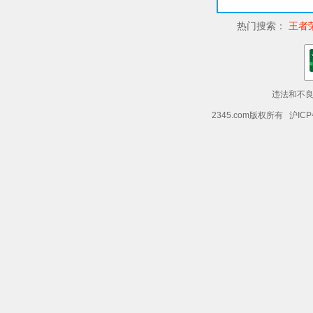
【潜能之力】
热门搜索：
王者
SSS炎帝·萨波潜能之力开放
UR罗杰潜能之力开放
【活动】
UR海军大将·黄猿主题活动
违法和不良信
618签到即可领取海量资源！
2345.com版权所有 沪ICP
618福利船启航
618黄金周·贸易集会
VIP专属礼遇
喜迎海盗归来，海量资源送送送
老海盗们快快集结！满船回归资源领到手软!
航程！
相聚618，回归再启，风动大海
重聚航路之上，共迎年中全新篇章，召回好
【其它】
-客户端性能优化
-其它产品细节优化调整