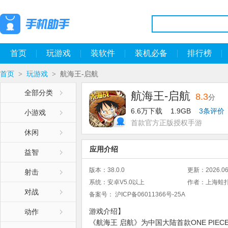
首页
玩游戏
装软件
装机必备
排行榜
首页
玩游戏
航海王-启航
>
>
全部分类
航海王-启航
8.3
分
6.6万下载
1.9GB
3条评价
小游戏
首款官方正版授权手游
休闲
应用介绍
益智
版本：
38.0.0
更新：
2026.06
射击
系统：
安卓V5.0以上
作者：
上海蛙
对战
备案号：
沪ICP备06011366号-25A
游戏介绍】
动作
《航海王 启航》为中国大陆首款ONE PI