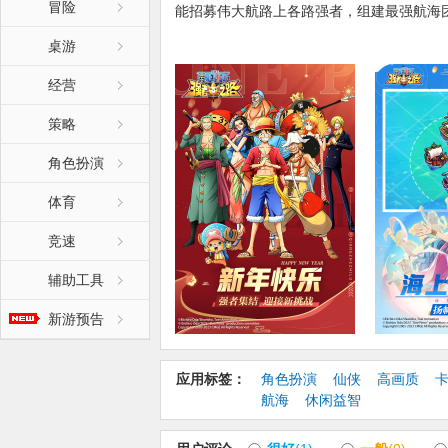
冒险
能招募伟大航路上各路强者，组建最强航海
锋等众多跨服对抗活动等你参与，快来和其他
桌游
峰，让自己的名字传遍世界每一个角落吧！
经营
【更新日志】:
1.红色品质伙伴：回怒复活 战地堡垒——新
策略
2.新增诱惑森林副本（上、中、下）
角色扮演
3.功能优化-英雄争锋新增积分系统和多套卡
4.新玩法：海盗悬赏
体育
5.深海监狱层数增加，开启331~350层。
6.宝石等级上限提升至6级。
竞速
7.白金升级：红卡提奇、霍迪·琼斯、霍金斯
8.助战等级提升：麦哲伦、马尔高、罗布·鲁
辅助工具
新游预告
应用标签：
角色扮演
仙侠
高画质
航海
休闲益智