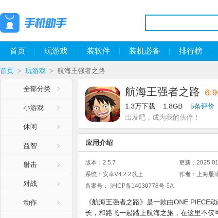
首页
玩游戏
装软件
装机必备
排行榜
首页
玩游戏
航海王强者之路
>
>
全部分类
航海王强者之路
6.9
1.3万下载
1.8GB
5条评价
小游戏
出发吧，成为我的伙伴！
休闲
应用介绍
益智
版本：
2.5.7
更新：
2025.01
射击
系统：
安卓V4.2.2以上
作者：
上海履
对战
备案号：
沪ICP备14030778号-5A
《航海王强者之路》是一款由ONE PIEC
动作
长，和路飞一起踏上航海之旅，在这里不仅可以