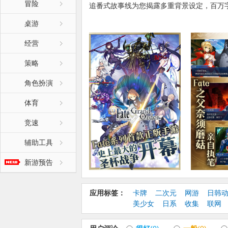
冒险
追番式故事线为您揭露多重背景设定，百万
战斗，更有神秘职阶解锁。川澄绫子、植田
桌游
级声优全程配音，武内崇等50余位知名画
模的圣杯战争！
经营
【更新日志】:
策略
1. 好友支援界面新增“列表刷新”与“活动加成
角色扮演
2. 队伍编成界面新增“从者筛选”
3. 新增系统：御主任务
体育
4. 新增系统：灵基保管室
5. 新增系统：圣杯转临
竞速
6. 游戏设置中新增第四阶段灵基立绘显示开
7. 概念礼装强化界面新增显示获得经验
辅助工具
8. 从者及概念礼装的强化栏位变为20张
新游预告
9. 魔术礼装装备界面调整至队伍编成界面内
10. 礼物箱界面中新增领取履历显示
11. 优化迦勒底之门中的关卡显示
应用标签：
卡牌
二次元
网游
日韩
12. 概念礼装装备界面中，新增筛选功能
美少女
日系
收集
联网
13. 战斗结算时，优化道具的加成掉落的数
14. 从者：阿蒂拉，卫宫的动作模型更新