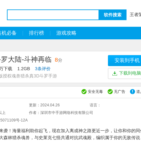
王者
软件搜索
装机必备
排行榜
游戏攻略
斗罗大陆-斗神再临
8
分
安装到手机
7万下载
1.2GB
3条评价
下载到电脑
版授权魂兽猎杀真3D斗罗手游
安全无毒
无广告
道
更新：
2024.04.26
语言：
2以上
作者：
深圳市中手游网络科技有限公司
5071109号-12A
来袭！海量福利助你起飞，现在加入离成神之路更近一步，让你和你的同
大森林猎杀魂兽，与史莱克七怪共通对抗武魂殿，编织属于你的无敌传说