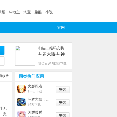
荣耀
斗地主
淘宝
跑酷
小说
官网
扫描二维码安装
斗罗大陆-斗神再临
建议在WiFi网络下载
具收费
同类热门应用
火影忍者
安装
1千万下载
斗罗大陆：武魂觉醒
安装
84万下载
伴无
闪耀暖暖
，完
安装