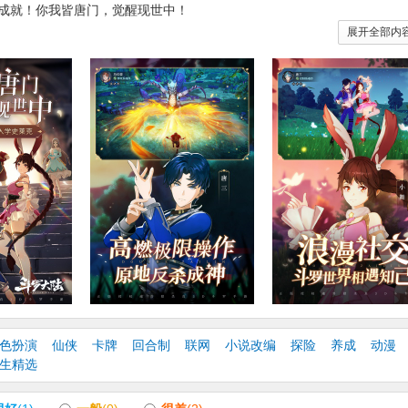
成就！你我皆唐门，觉醒现世中！
展开全部内
兽，吸收百万年魂环
环，觉醒武魂真实力
技，畅享高表现战斗
学院，邂逅你的同伴
色扮演
仙侠
卡牌
回合制
联网
小说改编
探险
养成
动漫
生精选