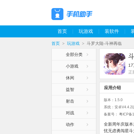
首页
玩游戏
装软件
首页
玩游戏
斗罗大陆-斗神再临
>
>
全部分类
1
小游戏
正
休闲
应用介绍
益智
版本：
1.5.0
射击
系统：
安卓V4.4.
对战
备案号：
粤ICP备1
全新周年庆版本
动作
忧无虑勇闯星斗