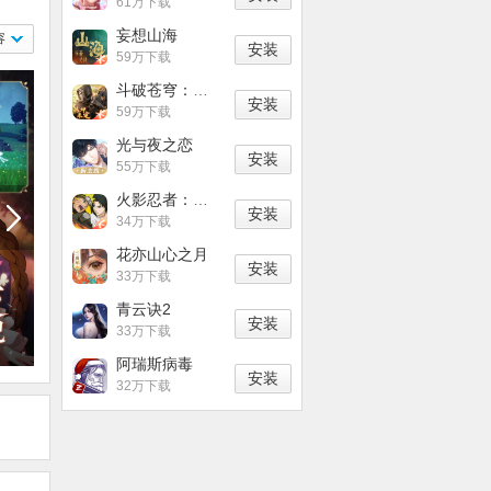
61万下载
妄想山海
容
安装
59万下载
斗破苍穹：异火重燃
安装
59万下载
光与夜之恋
安装
55万下载
火影忍者：忍者新世代
安装
34万下载
花亦山心之月
安装
33万下载
青云诀2
安装
33万下载
阿瑞斯病毒
安装
32万下载