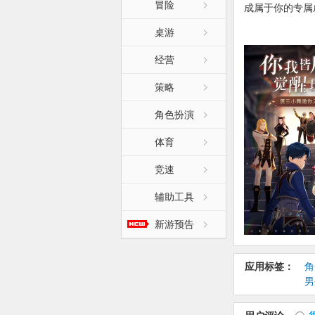
冒险
成属于你的专属
桌游
【更新日志】:
1、自由猎杀魂
经营
2、策略搭配魂
3、超燃炫酷魂
策略
4、加入史莱克
角色扮演
体育
竞速
辅助工具
新游预告
应用标签：
角
男