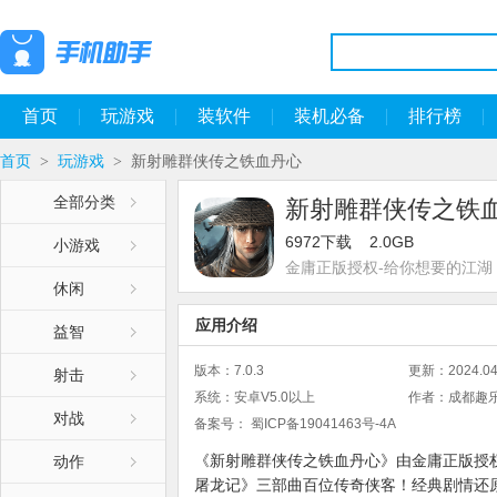
首页
玩游戏
装软件
装机必备
排行榜
首页
玩游戏
新射雕群侠传之铁血丹心
>
>
全部分类
新射雕群侠传之铁
6972下载
2.0GB
小游戏
金庸正版授权-给你想要的江湖
休闲
应用介绍
益智
版本：
7.0.3
更新：
2024.04
射击
系统：
安卓V5.0以上
作者：
成都趣
对战
备案号：
蜀ICP备19041463号-4A
《新射雕群侠传之铁血丹心》由金庸正版授
动作
屠龙记》三部曲百位传奇侠客！经典剧情还