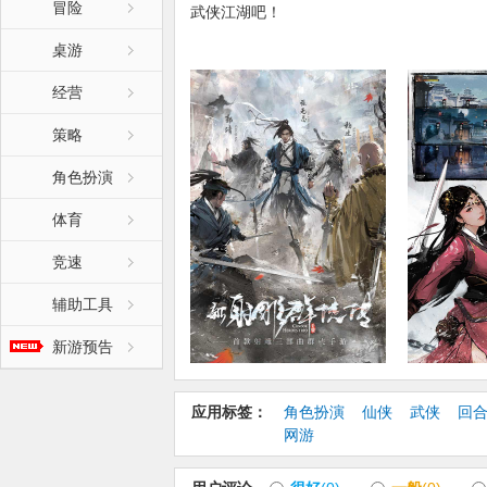
冒险
武侠江湖吧！
桌游
【天地焕然 江湖新生】
主城界面焕然一新，考究细节绘制高颜值侠
经营
眼底！
策略
【射雕三部曲 跨时空齐聚】
角色扮演
金庸IP正版授权，首次集齐射雕三部曲，邂
体育
【更新日志】:
《新射雕群侠传之铁血丹心》是一款集结了
竞速
百位传奇大侠，由金庸正版授权，中手游与
风，经典剧情还原，三层动效，勾画动态江
辅助工具
新游预告
应用标签：
角色扮演
仙侠
武侠
回
网游