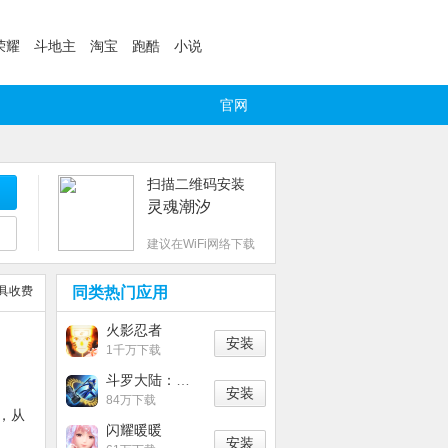
荣耀
斗地主
淘宝
跑酷
小说
官网
扫描二维码安装
灵魂潮汐
建议在WiFi网络下载
具收费
同类热门应用
火影忍者
安装
1千万下载
斗罗大陆：武魂觉醒
安装
84万下载
，从
闪耀暖暖
安装