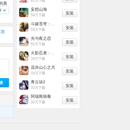
61万下载
的真
妄想山海
容
安装
59万下载
斗破苍穹：异火重燃
安装
59万下载
迷宫
光与夜之恋
安装
55万下载
火影忍者：忍者新世代
安装
34万下载
花亦山心之月
安装
33万下载
青云诀2
表
安装
33万下载
阿瑞斯病毒
安装
32万下载