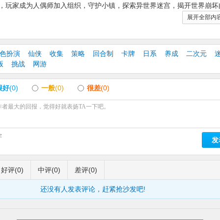
，玩家成为人偶师加入组织，守护小镇，探索异世界迷宫，揭开世界崩坏
为神奇。
展开全部内
色扮演
仙侠
收集
策略
回合制
卡牌
日系
养成
二次元
版
挑战
网游
九华、安德莉亚、朔耶真子、欧若拉、艾妮斯。人偶叶月雪重新制作。
很好
(0)
一般
(0)
很差
(0)
增技能动画效果。
实装绝大部分人偶cv语音。
镇各区域界面重新制作，NPC交互方式增加。
字
发
索动画效果。
好评
(0)
中评
(0)
差评
(0)
幻境遗迹玩法。
还没有人发表评论，赶紧抢沙发吧!
加了刻印数量，优化了刻印属性和组合。