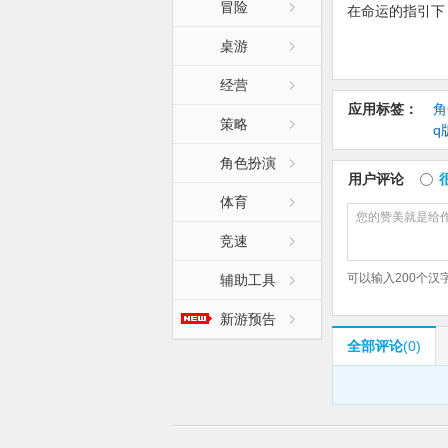
冒险
在命运的指引下
相，一同化腐朽
桌游
【更新日志】:
经营
本次测试新增：
应用标签：
角
策略
q
1、全新人偶：
角色扮演
用户评论
2、全部人偶新
体育
3、本次版本将
竞速
4、主界面及小
可以输入
200
个汉
辅助工具
新游预告
5、增加迷宫探
全部评论
(0)
6、新增玩法，
7、次元深渊增