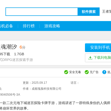
王者
软件搜索
装机必备
排行榜
游戏攻略
灵魂潮汐
6
分
安装到手机
995下载
1.7GB
下载到电脑
式DRPG迷宫探索手游
安全无毒
无广告
道
更新：
2025.09.17
语言：
上
作者：
成都鬼脸科技有限公司
9040506号-3A
一款二次元地下城迷宫探险卡牌手游，游戏讲述了一群特殊身份的人偶师
将崩坏世界的故事。