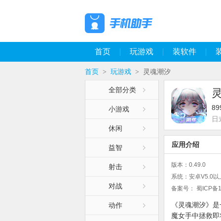
首页
玩游戏
装软件
首页
玩游戏
灵魂潮汐
>
>
全部分类
8
小游戏
日
休闲
应用介绍
益智
版本：
0.49.0
射击
系统：
安卓V5.0以
对战
备案号：
蜀ICP备1
《灵魂潮汐》是
动作
魔女手中拯救即