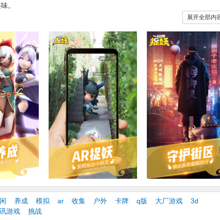
趣味。
展开全部内
创新，互动、社交更真实有趣
中的基础玩法是“AR探索”。在游戏中，玩家将化身为“御灵师”， 利用封
灵。在收集妖灵的过程中，玩家可以培养妖灵，使其成为自己的伙伴。
系
打造了一个多元而有趣的中国妖灵体系。目前，游戏中有近400种妖灵，
趣四大种类，覆盖了地域、生活趣味、美食以及神话传说等多个维度。其
贪狼”等具有上古神话色彩的异兽，还有“福星”、“河神”、“貂宝”、“舞狮”等
妖灵，也不乏为了贴合当下网络、饮食文化而设计的“咸鱼”、“锦鲤”、“暴
更新妖灵与活动资源。
闲
养成
模拟
ar
收集
户外
卡牌
q版
大厂游戏
3d
讯游戏
挑战