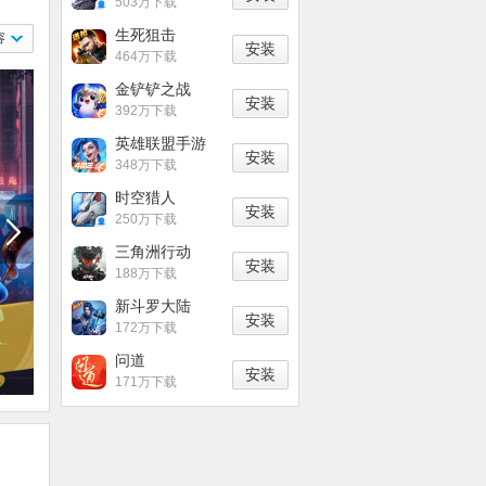
503万下载
生死狙击
容
安装
464万下载
金铲铲之战
安装
妖灵珠
392万下载
英雄联盟手游
安装
348万下载
时空猎人
安装
250万下载
形成
中，
三角洲行动
安装
具有文
188万下载
走小
新斗罗大陆
安装
172万下载
问道
安装
171万下载