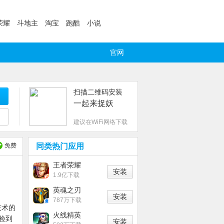
荣耀
斗地主
淘宝
跑酷
小说
官网
扫描二维码安装
一起来捉妖
建议在WiFi网络下载
免费
同类热门应用
王者荣耀
安装
1.9亿下载
英魂之刃
安装
787万下载
技术的
火线精英
验到
安装