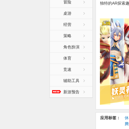
冒险
独特的AR探索
桌游
AR探索与玩法
经营
《一起来捉妖》
捕捉生活中的妖
策略
角色扮演
打造中国妖灵体
体育
《一起来捉妖》
了食、志、域、
竞速
既有“狻猊”、“
化、地域特色的
辅助工具
龙虾”等萌物
新游预告
【更新日志】:
11月版本日常
应用标签：
休
腾