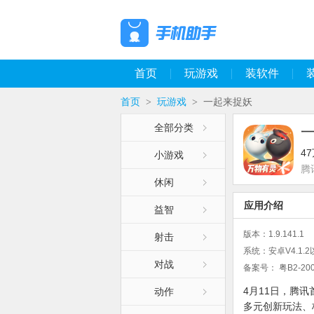
首页
玩游戏
装软件
首页
玩游戏
一起来捉妖
>
>
全部分类
4
小游戏
腾
休闲
应用介绍
益智
版本：
1.9.141.1
射击
系统：
安卓V4.1.
对战
备案号：
粤B2-200
4月11日，腾
动作
多元创新玩法、