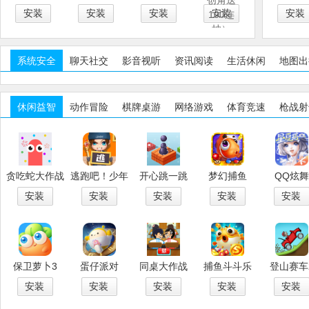
安装
安装
安装
安装
安装
系统安全
聊天社交
影音视听
资讯阅读
生活休闲
地图出
休闲益智
动作冒险
棋牌桌游
网络游戏
体育竞速
枪战射
贪吃蛇大作战
逃跑吧！少年
开心跳一跳
梦幻捕鱼
QQ炫
安装
安装
安装
安装
安装
保卫萝卜3
蛋仔派对
同桌大作战
捕鱼斗斗乐
登山赛车
安装
安装
安装
安装
安装