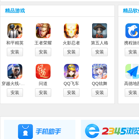
精品游戏
精品软
和平精英
王者荣耀
火影忍者
第五人格
携程旅
安装
安装
安装
安装
安装
穿越火线-枪战王者
问道
QQ飞车
QQ炫舞
高德地
安装
安装
安装
安装
安装