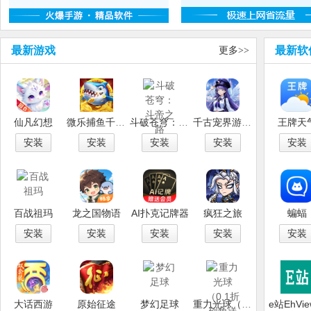
最新游戏
更多
最新软
>>
仙凡幻想
微乐捕鱼千炮版
斗破苍穹：斗帝之路
千古宠界游戏软件V1.0
王牌天
安装
安装
安装
安装
安装
百战祖玛
龙之国物语
AI扑克记牌器
疯狂之旅
蝙蝠
安装
安装
安装
安装
安装
大话西游
原始征途
梦幻足球
重力光球（0.1折创角送100连抽）
e站EhVie