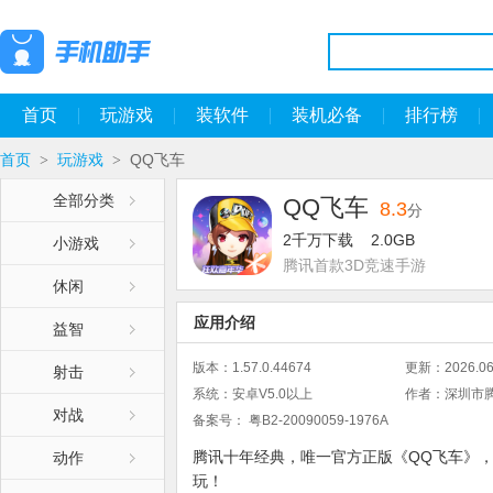
首页
玩游戏
装软件
装机必备
排行榜
首页
玩游戏
QQ飞车
>
>
全部分类
QQ飞车
8.3
分
2千万下载
2.0GB
小游戏
腾讯首款3D竞速手游
休闲
应用介绍
益智
版本：
1.57.0.44674
更新：
2026.06
射击
系统：
安卓V5.0以上
作者：
深圳市
对战
备案号：
粤B2-20090059-1976A
腾讯十年经典，唯一官方正版《QQ飞车》
动作
玩！