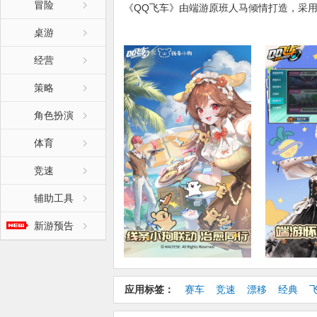
冒险
《QQ飞车》由端游原班人马倾情打造，采
验！玩法上传承端游的操作手感，原汁原味
桌游
赛、剧情模式等端游经典模式玩法悉数登场
车》！
经营
【更新日志】:
策略
1、线条小狗联动 治愈同行
角色扮演
2、端游怀旧赛道 经典回归
3、创意工坊1.0 竞速/道具赛自定义
体育
4、与友共赴 奇妙之旅
5、极速锦标赛 焕新来袭
竞速
辅助工具
新游预告
应用标签：
赛车
竞速
漂移
经典