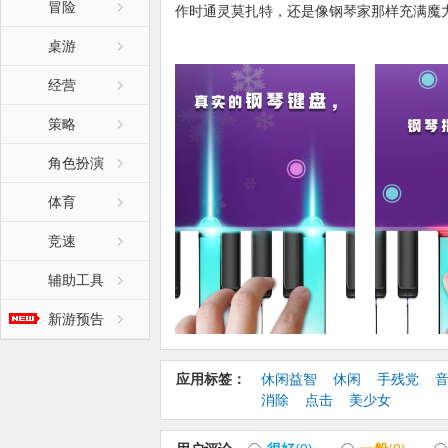
冒险
作时通灵莫扎特，还是像钢琴家那样充满魔
让您弹奏得不费吹灰之力，而无需上哪怕一
桌游
【更新日志】:
经营
钢琴节奏师
策略
角色扮演
体育
竞速
辅助工具
新游预告
应用标签：
休闲益智
休闲
手残党
消除
点击
美少女