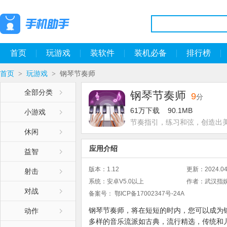
首页
玩游戏
装软件
装机必备
排行榜
首页
玩游戏
钢琴节奏师
>
>
全部分类
钢琴节奏师
9
分
61万下载
90.1MB
小游戏
节奏指引，练习和弦，创造出
休闲
应用介绍
益智
版本：
1.12
更新：
2024.04
射击
系统：
安卓V5.0以上
作者：
武汉指
对战
备案号：
鄂ICP备17002347号-24A
钢琴节奏师，将在短短的时内，您可以成为
动作
多样的音乐流派如古典，流行精选，传统和