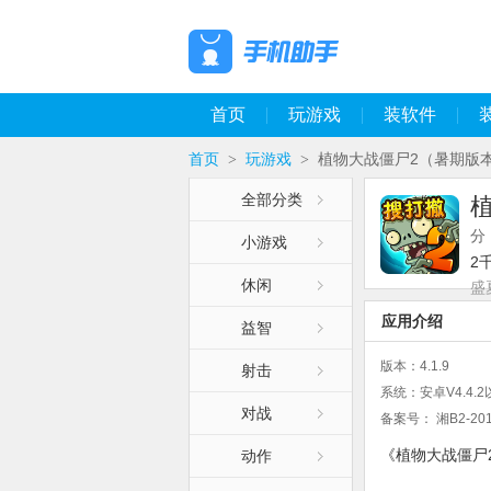
首页
玩游戏
装软件
首页
玩游戏
植物大战僵尸2（暑期版
>
>
全部分类
分
小游戏
2
休闲
盛
应用介绍
益智
版本：
4.1.9
射击
系统：
安卓V4.4.
对战
备案号：
湘B2-201
《植物大战僵尸
动作