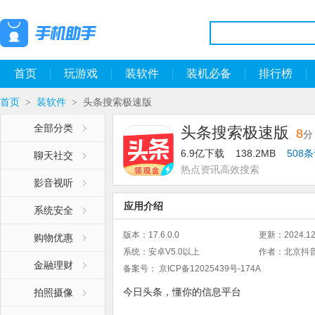
首页
玩游戏
装软件
装机必备
排行榜
首页
装软件
头条搜索极速版
>
>
全部分类
头条搜索极速版
8
分
6.9亿下载
138.2MB
508
聊天社交
热点资讯高效搜索
影音视听
应用介绍
系统安全
版本：
17.6.0.0
更新：
2024.12
购物优惠
系统：
安卓V5.0以上
作者：
北京抖
金融理财
备案号：
京ICP备12025439号-174A
今日头条，懂你的信息平台
拍照摄像