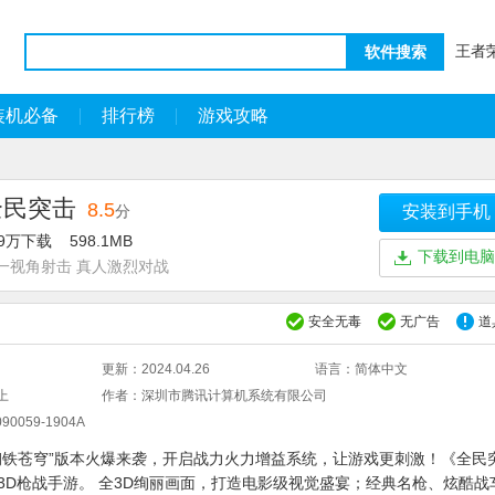
王者
软件搜索
装机必备
排行榜
游戏攻略
全民突击
8.5
分
安装到手机
59万下载
598.1MB
下载到电脑
一视角射击 真人激烈对战
安全无毒
无广告
道
更新：
2024.04.26
语言：
简体中文
上
作者：
深圳市腾讯计算机系统有限公司
90059-1904A
钢铁苍穹”版本火爆来袭，开启战力火力增益系统，让游戏更刺激！《全民
3D枪战手游。 全3D绚丽画面，打造电影级视觉盛宴；经典名枪、炫酷战