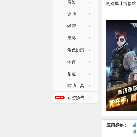
冒险
构建军迷博物馆
人实时对战，不
桌游
若了解更多资讯
经营
1、百度贴吧——
2、QQ兴趣部落
策略
3、全民突击微信
角色扮演
【更新日志】:
体育
1.宠物系统：新
2.皮肤系统：
竞速
3.合作模式：《
4.物资追回系
辅助工具
5.军备系统：
新游预告
6.挑战模式：
7.新增4V4地
应用标签：
射
腾