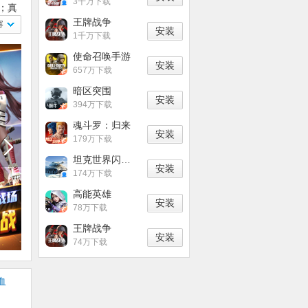
3千万下载
；真
王牌战争
容
安装
1千万下载
使命召唤手游
安装
657万下载
暗区突围
安装
394万下载
魂斗罗：归来
安装
179万下载
坦克世界闪击战
安装
174万下载
高能英雄
安装
78万下载
。
王牌战争
安装
74万下载
血