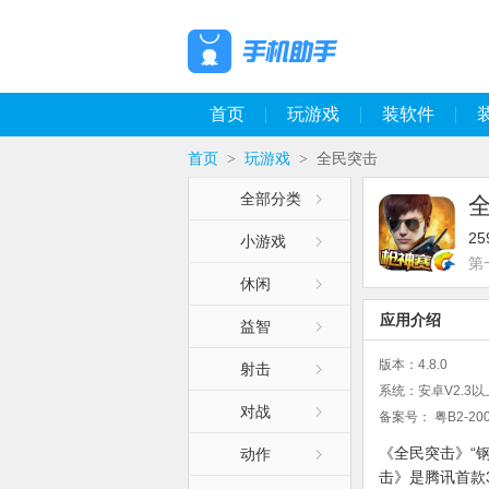
首页
玩游戏
装软件
首页
玩游戏
全民突击
>
>
全部分类
2
小游戏
第
休闲
应用介绍
益智
版本：
4.8.0
射击
系统：
安卓V2.3以
对战
备案号：
粤B2-200
《全民突击》“
动作
击》是腾讯首款