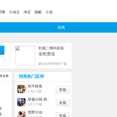
荣耀
斗地主
淘宝
跑酷
小说
官网
扫描二维码安装
全民突击
建议在WiFi网络下载
具收费
同类热门应用
和平精英
安装
1.4亿下载
穿越火线-枪战王者
安装
4千万下载
突
荒野行动
车，
安装