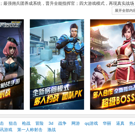
；最强佣兵团养成系统，晋升全能指挥官；四大游戏模式，再现真实战场
再一个人寂寞打枪！ 快加入《全民突击》，体验枪战快感，激爽战斗！
展开全部内
，请关注：
“全民突击吧”；
——“全民突击”部落；
公众号“qmtj2015”了解更多资讯。
增宠物合成/宠物变身/宠物攻击/宠物符文/宠物点数等功能
新增皮肤技能学习/皮肤技能遗忘/皮肤技能卷轴等功能
再战丛林》副本开放“噩梦”模式。
统：系统界面优化及追回物资优化。
所有军备每日抽取次数上限为50次。
新增可搭乘NPC的机器人载具，可攻击和可被击毁，也可打爆载具杀死NPC
图【水城双桥】。
击
狙击
枪战
冒险
3d
战争
网游
qq游戏
华丽
逼真
热
讯游戏
第一人称射击
激战