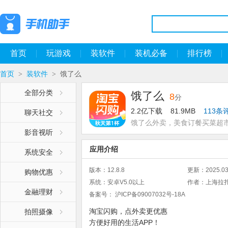
首页
玩游戏
装软件
装机必备
排行榜
首页
装软件
饿了么
>
>
全部分类
饿了么
8
分
2.2亿下载
81.9MB
113条
聊天社交
饿了么外卖，美食订餐买菜超
影音视听
应用介绍
系统安全
版本：
12.8.8
更新：
2025.03
购物优惠
系统：
安卓V5.0以上
作者：
上海拉
金融理财
备案号：
沪ICP备09007032号-18A
淘宝闪购，点外卖更优惠
拍照摄像
方便好用的生活APP！