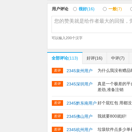
重新定义城市生活，让生活更美好，更便利
用户评论
很好
(16)
一般
(7)
【联系我们】
客服热线：1010-5757
【更新日志】:
可以输入
200
个汉字
为了让您更好的体验饿了么与淘宝闪购，我
提供更好的使用体验~
全部评论
(113)
好评
(16)
中评
(7)
为什么我没有赠品
差评
2345泉州用户
真是一个极差的平
差评
2345深圳用户
差劲,准备注销
好个屁红包 用都
差评
2345黔东南用户
我就要800就好!
差评
2345佛山用户
垃圾软件点多少单
差评
2345杭州用户