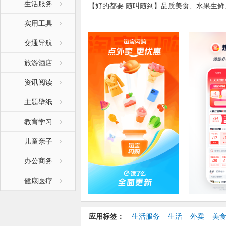
生活服务
【好的都要 随叫随到】品质美食、水果生
【新人福利】新用户有机会领20元大额红包
实用工具
【优质服务】极速配送，超时赔付，为你甄
便、快捷、贴心的高品质外卖服务。
交通导航
【全区域，全品类】
旅游酒店
网罗周边各类外卖，中餐、西餐、快餐、简
资讯阅读
宵、甜点、甜品、水果、鲜花、果蔬、生鲜
套餐、满减折扣优惠、立减优惠套餐，便捷
主题壁纸
【特色功能】
教育学习
搜罗附近外卖美食，预约订餐；
及时通知外卖状态，准时送达；
儿童亲子
智能筛选排序餐厅，方便点餐；
办公商务
各种满减打折活动，优惠不断；
外卖美食照片点评，吃出乐趣；
健康医疗
用淘宝闪购，一切尽在掌握！还在等什么? 
淘宝闪购，作为国内优质的本地生活服务平
应用标签：
生活服务
生活
外卖
美