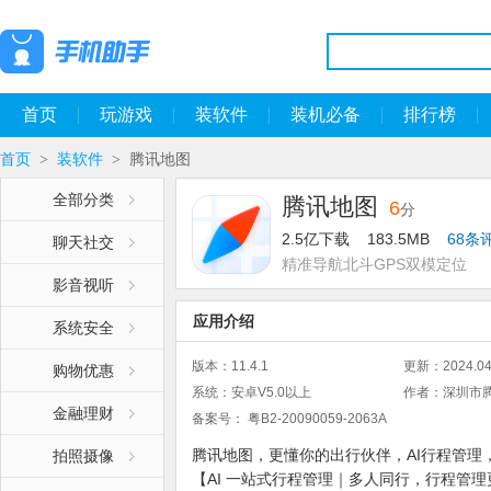
首页
玩游戏
装软件
装机必备
排行榜
首页
装软件
腾讯地图
>
>
全部分类
腾讯地图
6
分
2.5亿下载
183.5MB
68条
聊天社交
精准导航北斗GPS双模定位
影音视听
应用介绍
系统安全
版本：
11.4.1
更新：
2024.04
购物优惠
系统：
安卓V5.0以上
作者：
深圳市
金融理财
备案号：
粤B2-20090059-2063A
腾讯地图，更懂你的出行伙伴，AI行程管理
拍照摄像
【AI 一站式行程管理｜多人同行，行程管理