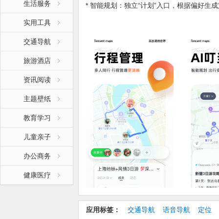
生活服务
* 智能规划：独立“计划”入口，根据偏好
行程，一键邀请好友。
实用工具
* 实时共享：队友位置实时可见，支持集合
* 出行记忆：记录行程动态，支持一键分享
交通导航
【AI 叮当再进化｜全流程 AI 陪伴，省心更
【精准导航与服务｜全场景覆盖，出行更高
旅游酒店
【特色与趣味｜让导航也有个性与温度】
资讯阅读
【性能与视觉｜轻盈流畅，体验焕新】
【联系我们】
主题壁纸
* 如在使用中遇到任何问题或有宝贵建议，欢
入官方用户QQ群：293687610，我们将
教育学习
* 为提供持续精准的导航服务，应用在后台
耗。
儿童亲子
办公商务
【更新日志】:
健康医疗
腾讯地图V11.4版本全新升级，超多实用新
【行程】暑假团建季，一键统筹团队路线，
【多人约碰面】实时行程共享、标记目的地
【面对面传输】地点、路线、指南攻略等一
应用标签：
交通导航
语音导航
定位