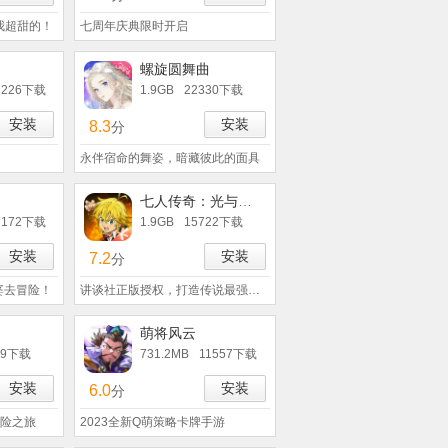
我超甜的！
七周年庆典限时开启
螺旋圆舞曲
3226下载
1.9GB
22330下载
安装
安装
8.3
分
永伴宿命的舞姿，暗藏彼此的面具
七人传奇：光与暗之交战
7172下载
1.9GB
15722下载
安装
安装
7.2
分
婆去冒险！
讲谈社正版授权，打造传说最强骑士团
萌将风云
19下载
731.2MB
11557下载
安装
安装
6.0
分
险之旅
2023全新Q萌策略卡牌手游