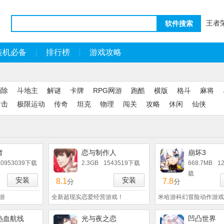
王者
软件搜索
装机必备
排行榜
游戏攻略
消除
斗地主
解谜
卡牌
RPG网游
跑酷
横版
格斗
麻将
射击
极限运动
传奇
坦克
物理
闯关
攻略
休闲
仙侠
者
恋与制作人
崩坏3
10953039下载
2.3GB
1543519下载
668.7MB
1
载
安装
安装
8.1
7.8
分
分
游
全新超现实恋爱经营游戏！
米哈游科幻冒险动作游戏
热血航线
光与夜之恋
凹凸世界