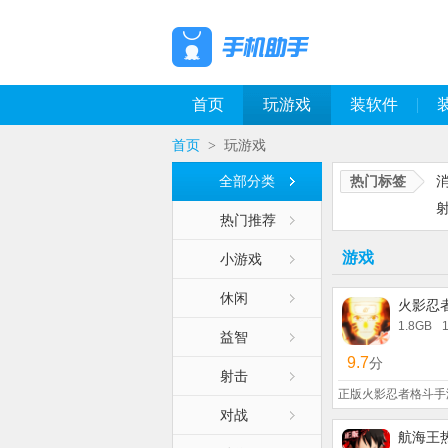
首页
玩游戏
装软件
首页
玩游戏
>
全部分类
热门标签
热门推荐
游戏
小游戏
休闲
火影忍
1.8GB
益智
9.7
分
射击
正版火影忍者格斗手
对战
航海王