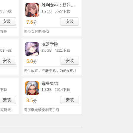
胜利女神：新的希望
385下载
1.9GB
5627下载
安装
安装
7.6
分
冒险
美少女射击RPG
魂器学院
462下载
2.0GB
4221下载
安装
安装
6.0
分
养生放置，不肝不氪，为爱发电！
远星集结
9下载
1.3GB
2614下载
安装
安装
8.5
分
全新资料片SSR女神菲尼克斯登场！
满屏爆光畅快刷宝手游