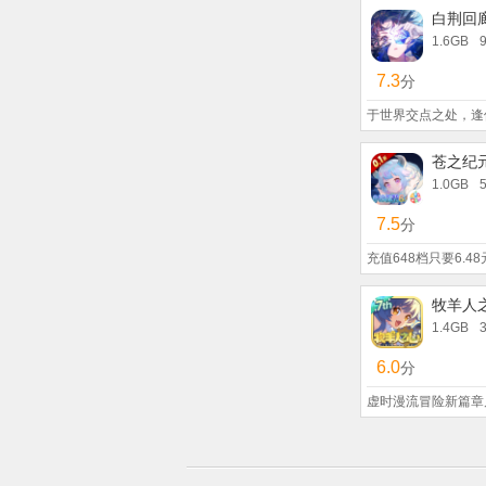
1.6GB
7.3
分
于世界交点之处，逢
苍之纪
1.0GB
7.5
分
充值648档只要6.48
牧羊人
1.4GB
6.0
分
虚时漫流冒险新篇章