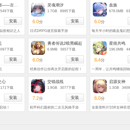
白荆回廊——古剑奇谭
灵魂潮汐
血族
9549下载
1.7GB
8995下载
678.0MB
6
安装
安装
6.0
6.0
分
分
似曾相识之人
日式DRPG迷宫探索手游
每天半小时的吸血鬼幻想
元
勇者传说2暗黑崛起
星痕共鸣
5097下载
6.9MB
5657下载
196.0MB
4
安装
安装
6.0
8.4
分
分
元
经典佳作让你再次开启新的征程！
一周年，让共鸣继续回响
之心
交错战线
启源女神
3171下载
1.9GB
3077下载
1.3GB
340
安装
安装
7.2
6.0
分
分
启动！
机甲科幻题材的二次元风格手游