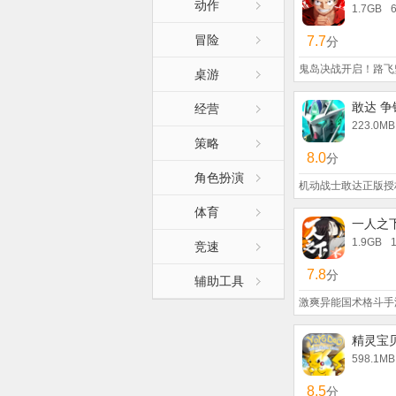
动作
1.7GB
冒险
7.7
分
鬼岛决战开启！路飞
桌游
敢达 
经营
223.0MB
策略
8.0
分
角色扮演
体育
一人之
1.9GB
竞速
7.8
分
辅助工具
激爽异能国术格斗手
精灵宝
598.1MB
8.5
分