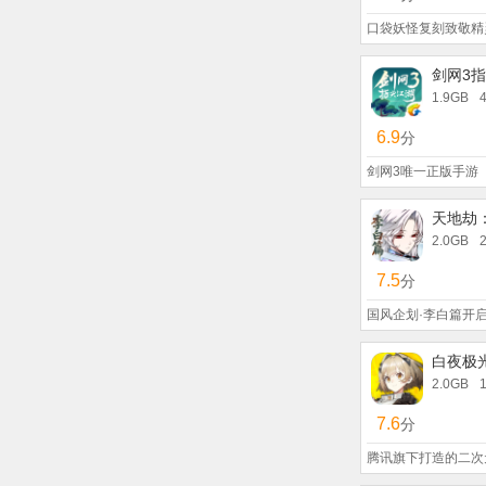
剑网3
1.9GB
6.9
分
剑网3唯一正版手游
天地劫
2.0GB
7.5
分
国风企划·李白篇开
白夜极
2.0GB
7.6
分
腾讯旗下打造的二次