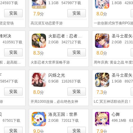
624593下载
1.1GB
547997下载
1.8GB
428
安装
安装
7.9
8.0
分
分
坚定登场
高沉浸互动恋爱手游
一款创新式快节奏RPG
争锋对决
火影忍者：忍者新世代
410591下载
2.0GB
342712下载
2.0GB
213
安装
安装
8.3
8.0
分
分
机动战士敢达正版授权，超高能敢达手游来袭
火影忍者大世界策略手游
周年庆典: 黄金之战 年
下
闪烁之光
158547下载
0.9GB
116263下载
1.9GB
892
安装
安装
8.0
7.3
分
分
游
开局1000连抽，必出绝色女神
LC 冥王神话联动开启！
贝
洛克王国：世界
心舞
67501下载
2.0GB
72011下载
496.1MB
6
安装
安装
9.0
7.9
分
分