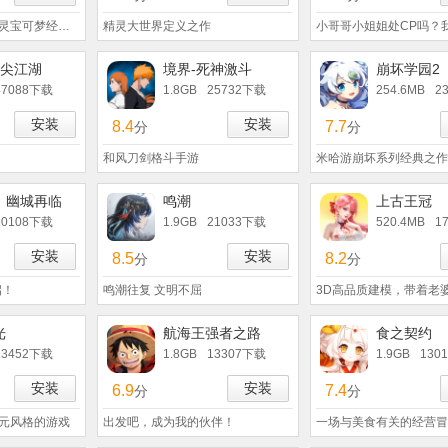
口袋妖怪复刻致敬精灵宝可梦经典还原系列之作
精灵大世界定义之作
小哥哥小姐姐处CP吗？
指尖江湖
境界-死神激斗
崩坏学园2
47088下载
1.8GB
25732下载
254.6MB
2
安装
安装
8.4
7.7
分
分
和风刀剑格斗手游
米哈游崩坏系列经典之作
：幽城再临
鸣潮
上古王冠
20108下载
1.9GB
21033下载
520.4MB
1
安装
安装
8.5
8.2
分
分
启！
鸣潮往复 文明不屈
3D高品质建模，带着老
光
航海王强者之路
食之契约
13452下载
1.8GB
13307下载
1.9GB
130
安装
安装
6.9
7.4
分
分
元风格的游戏
出发吧，成为我的伙伴！
一场与美食有关的经营冒