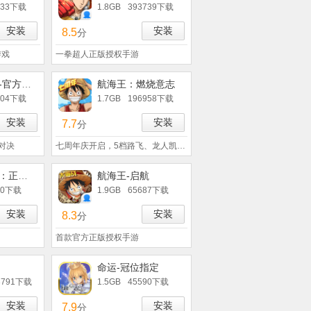
333下载
1.8GB
393739下载
安装
安装
8.5
分
游戏
一拳超人正版授权手游
圣斗士星矢-官方正版(腾讯)
航海王：燃烧意志
104下载
1.7GB
196958下载
安装
安装
7.7
分
度对决
七周年庆开启，5档路飞、龙人凯多免费
圣斗士星矢：正义传说
航海王-启航
70下载
1.9GB
65687下载
安装
安装
8.3
分
首款官方正版授权手游
命运-冠位指定
3791下载
1.5GB
45590下载
安装
安装
7.9
分