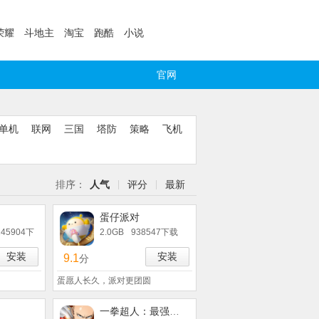
荣耀
斗地主
淘宝
跑酷
小说
官网
单机
联网
三国
塔防
策略
飞机
排序：
人气
评分
最新
蛋仔派对
245904下
2.0GB
938547下载
安装
安装
9.1
分
蛋愿人长久，派对更团圆
一拳超人：最强之男