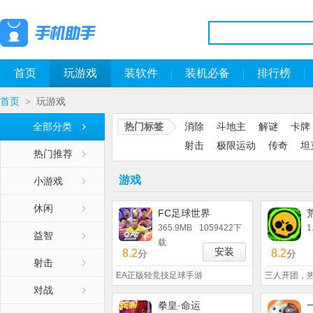
首页
玩游戏
装软件
装机必备
排行榜
首页
玩游戏
>
全部分类
热门标签
消除
斗地主
解谜
卡牌
射击
极限运动
传奇
坦
热门推荐
游戏
小游戏
休闲
FC足球世界
365.9MB
1059422下
1
益智
载
安装
8.2
8.2
分
分
射击
EA正版轻竞技足球手游
三人开团，
对战
拳皇·命运