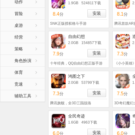
动作
1.9GB
524811下载
2
安装
冒险
8.4
8.1
分
分
SNK正版授权格斗手游
腾讯首款AR
桌游
自由幻想
经营
2.0GB
154857下载
2
策略
安装
7.9
7.3
分
分
角色扮演
十年经典，QQ自由幻想正版手游
《小小英雄
体育
鸿图之下
2.0GB
53799下载
1
竞速
安装
7.3
7.5
分
分
辅助工具
腾讯旗舰，全3D三国战场
3D奇幻魔幻
全民奇迹
1.6GB
4963下载
1
安装
6.0
6.0
分
分