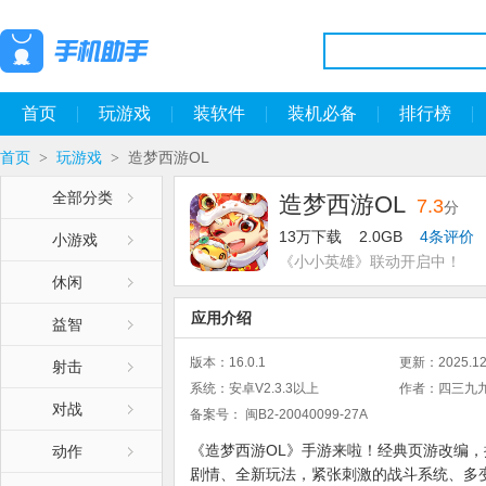
首页
玩游戏
装软件
装机必备
排行榜
首页
玩游戏
造梦西游OL
>
>
全部分类
造梦西游OL
7.3
分
13万下载
2.0GB
4条评价
小游戏
《小小英雄》联动开启中！
休闲
应用介绍
益智
版本：
16.0.1
更新：
2025.12
射击
系统：
安卓V2.3.3以上
作者：
四三九
对战
备案号：
闽B2-20040099-27A
《造梦西游OL》手游来啦！经典页游改编
动作
剧情、全新玩法，紧张刺激的战斗系统、多