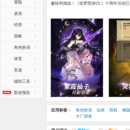
冒险
趣味和挑战！《造梦西游OL》十周年活动已
桌游
【更新日志】:
【摇滚天团】
经营
造梦摇滚天团震撼来袭！这个夏天，让我们在
新增加活动关卡：摇滚天团，活动时段内开启
策略
【摇滚时装碎片】，用于合成摇滚时装。
角色扮演
新增道具：摇滚天王碎片，来源：“摇滚天团
新增道具：摇滚天翼碎片，来源：“摇滚天团
体育
新增道具：一起摇滚碎片，来源：“摇滚天团
摇滚时装属性多种多样，记得寻找属于你的
竞速
【变强】
辅助工具
会当凌绝顶，一览众山小。
新游预告
新增加“变强”系统，上仙可以通过该系统查
地规划今后变强之路。登顶造梦，舍我其谁
应用标签：
角色扮演
仙侠
联机
横
【王子技能加强】
大厂游戏
仙家们心心念念的王子加强，他终于来了~
1. 被动技能龙之念增加效果：王子的技能