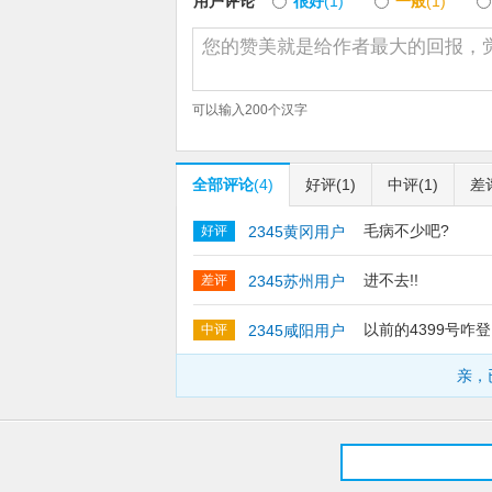
用户评论
很好
(1)
一般
(1)
害多次暴击进行多次判定，但一段技能最多
为15秒。
2. 爆裂突刺技能第一段和第二段技能效果
可以输入
200
个汉字
全部评论
(4)
好评
(1)
中评
(1)
差
毛病不少吧?
好评
2345黄冈用户
进不去!!
差评
2345苏州用户
以前的4399号咋
中评
2345咸阳用户
亲，