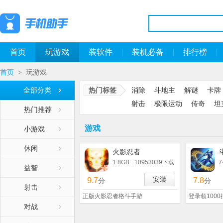
首页
玩游戏
装软件
装机必备
排行榜
首页
玩游戏
>
全部分类
热门标签
消除
斗地主
解谜
卡牌
射击
极限运动
传奇
坦
热门推荐
游戏
小游戏
休闲
火影忍者
1.8GB
10953039下载
7
益智
安装
9.7
7.8
分
分
射击
正版火影忍者格斗手游
登录领100
对战