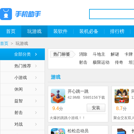
首页
玩游戏
装软件
装机必备
排行榜
首页
玩游戏
>
全部分类
热门标签
消除
斗地主
解谜
卡牌
射击
极限运动
传奇
坦
热门推荐
游戏
小游戏
休闲
开心跳一跳
42.9MB
5985156下载
1
益智
安装
9.4
8.7
分
分
射击
火爆的跳跳小游戏！！
聚会交友双
对战
松松总动员