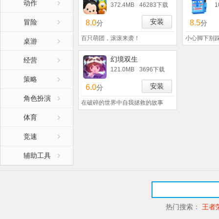
动作
372.4MB
46283下载
1
安装
冒险
8.0
8.5
分
分
百只萌团，滚滚来袭！
小心脚下别
桌游
幻境双生
经营
121.0MB
3696下载
策略
安装
6.0
分
角色扮演
在破碎的世界中自我拯救的故事
体育
竞速
辅助工具
热门搜索：
王者