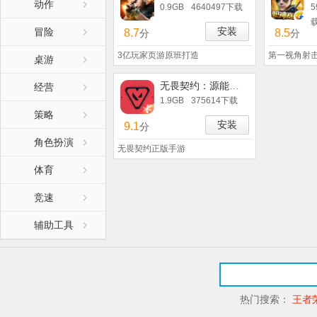
动作
0.9GB
4640497下载
5
安装
冒险
8.7
8.5
分
分
3亿玩家页游原班打造
第一视角射击
桌游
无畏契约：源能行动
经营
1.9GB
375614下载
策略
安装
9.1
分
角色扮演
无畏契约正版手游
体育
竞速
辅助工具
热门搜索：
王者