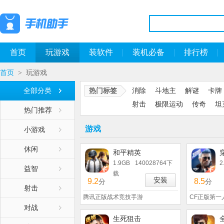
首页
玩游戏
装软件
装机必备
排行榜
首页
玩游戏
>
全部分类
热门标签
消除
斗地主
解谜
卡牌
射击
极限运动
传奇
坦
热门推荐
游戏
小游戏
休闲
和平精英
1.9GB
140028764下
2
益智
载
安装
9.2
8.5
分
分
射击
腾讯正版战术竞技手游
CF正版第一
对战
生死狙击