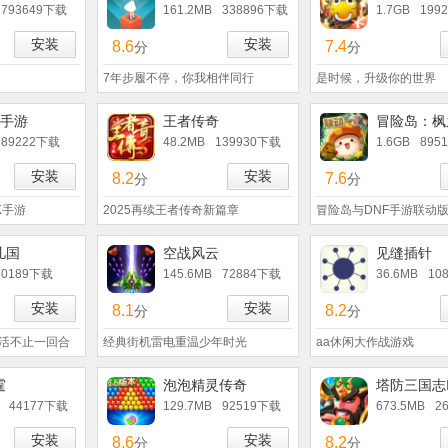
1793649下载
161.2MB
338896下载
1.7GB
199
安装
安装
8.6
7.4
分
分
7年步履不停，你我相伴同行
是时候，升级你的世界
夏手游
王者传奇
冒险岛：枫
189222下载
48.2MB
139930下载
1.6GB
895
安装
安装
8.2
7.6
分
分
K手游
2025再续王者传奇新篇章
冒险岛与DNF手游联动
儿国
空战风云
见缝插针
70189下载
145.6MB
72884下载
36.6MB
10
安装
安装
8.1
8.2
分
分
活不止一回合
经典街机雷电重温少年时光
aa休闲大作战游戏
霆
泡泡精灵传奇
塔防三国志I
44177下载
129.7MB
92519下载
673.5MB
2
安装
安装
8.6
8.2
分
分