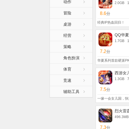
动作
2.0GB
冒险
8.6
分
经典IP热血回归！
桌游
QQ华
经营
1.7GB
策略
7.2
分
角色扮演
华夏系列首款硬派P
体育
西游女
1.3GB
竞速
7.5
分
辅助工具
一缘一会女儿国，快
烈火雷
496.3MB
7.3
分