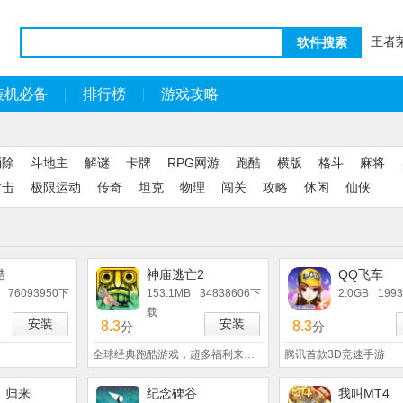
王者
软件搜索
装机必备
排行榜
游戏攻略
消除
斗地主
解谜
卡牌
RPG网游
跑酷
横版
格斗
麻将
射击
极限运动
传奇
坦克
物理
闯关
攻略
休闲
仙侠
酷
神庙逃亡2
QQ飞车
76093950下
153.1MB
34838606下
2.0GB
199
载
安装
安装
8.3
8.3
分
分
全球经典跑酷游戏，超多福利来袭！
腾讯首款3D竞速手游
：归来
纪念碑谷
我叫MT4