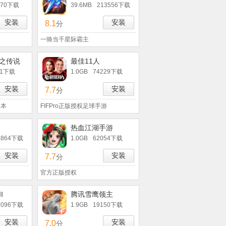
270下载
39.6MB
213556下载
安装
安装
8.1
分
一骑当千星际霸主
之传说
最佳11人
11下载
1.0GB
74229下载
安装
安装
7.7
分
版本
FIFPro正版授权足球手游
热血江湖手游
8864下载
1.0GB
62054下载
安装
安装
7.7
分
官方正版授权
I
腾讯雪鹰领主
6096下载
1.9GB
19150下载
安装
安装
7.0
分