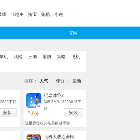
荣耀
斗地主
淘宝
跑酷
小说
官网
单机
联网
三国
塔防
策略
飞机
排序：
人气
评分
最新
纪念碑谷2
32883下载
345.3MB
3323016下
载
安装
安装
7.8
分
让世界惊叹的唯美解谜手游
飞机大战之全民雷电