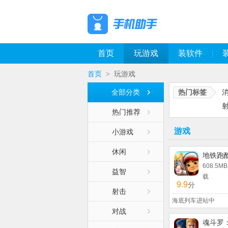
首页
玩游戏
装软件
首页
玩游戏
>
全部分类
热门标签
热门推荐
游戏
小游戏
休闲
地铁跑
608.5MB
益智
载
9.9
分
射击
海底列车进站中
对战
魂斗罗