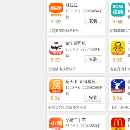
货拉拉
100.9MB
33858454下
1
载
安装
8.0
6.0
分
分
拉货搬家跑腿发长途
招聘求职找工
货车帮司机
93.0MB
27774629下
7
载
安装
8.0
8.0
分
分
货运满满找货软件
名企直招丨
房天下-直播看房买房平台
122.3MB
22608266下
1
载
安装
8.0
8.0
分
分
买房卖房租房装修大平台
【这一杯 幸
小猪二手车
65.3MB
17343550下
1