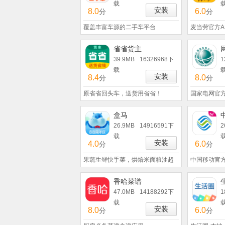
载
安装
8.0
6.0
分
分
覆盖丰富车源的二手车平台
麦当劳官方A
省省货主
39.9MB
16326968下
1
载
安装
8.4
8.0
分
分
原省省回头车，送货用省省！
国家电网官
盒马
26.9MB
14916591下
2
载
安装
4.0
6.0
分
分
果蔬生鲜快手菜，烘焙米面粮油超
中国移动官方
香哈菜谱
47.0MB
14188292下
1
载
安装
8.0
6.0
分
分