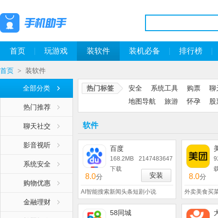
首页
玩游戏
装软件
装机必备
排行榜
首页
装软件
>
全部分类
热门标签
安全
系统工具
购票
聊
地图导航
旅游
怀孕
股
热门推荐
软件
聊天社交
影音视听
百度
168.2MB
2147483647
9
系统安全
下载
安装
8.0
8.0
分
分
购物优惠
AI智能搜索新闻头条短剧小说
外卖美食买
金融理财
58同城