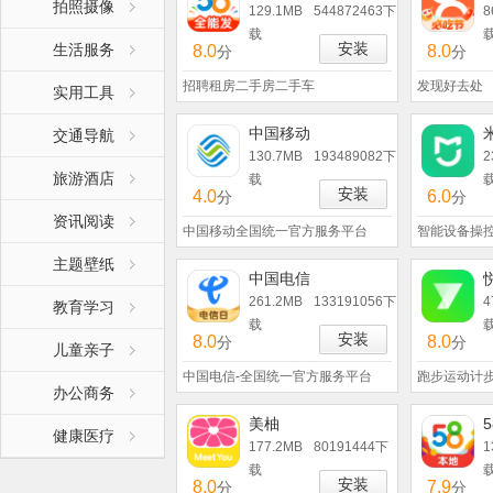
拍照摄像
129.1MB
544872463下
8
载
安装
生活服务
8.0
8.0
分
分
招聘租房二手房二手车
发现好去处
实用工具
中国移动
交通导航
130.7MB
193489082下
2
旅游酒店
载
安装
4.0
6.0
分
分
资讯阅读
中国移动全国统一官方服务平台
智能设备操
主题壁纸
中国电信
261.2MB
133191056下
4
教育学习
载
安装
8.0
8.0
分
分
儿童亲子
中国电信-全国统一官方服务平台
跑步运动计步
办公商务
美柚
健康医疗
177.2MB
80191444下
1
载
安装
8.0
7.9
分
分