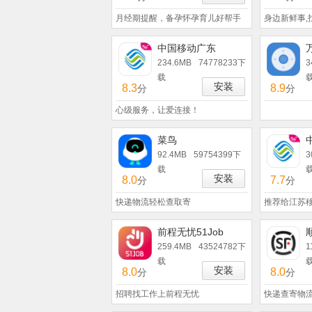
月经期提醒，备孕怀孕育儿好帮手
身边新鲜事,
中国移动广东
234.6MB
74778233下
3
载
安装
8.3
8.9
分
分
心级服务，让爱连接！
菜鸟
92.4MB
59754399下
3
载
安装
8.0
7.7
分
分
快递物流轻松查取寄
推荐给江苏
前程无忧51Job
259.4MB
43524782下
1
载
安装
8.0
8.0
分
分
招聘找工作上前程无忧
快递查寄物