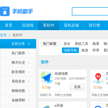
首页
玩游戏
装软件
装机必备
排行榜
首页
装软件
>
全部分类
热门标签
安全
系统工具
购票
聊
地图导航
旅游
怀孕
股
热门推荐
软件
聊天社交
影音视听
高德地图
158.5MB
2147483647
2
系统安全
下载
安装
6.0
8.0
分
分
购物优惠
高德打车，导航公交地铁
导航公交地
金融理财
e高速
百