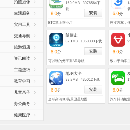
拍照摄像
160.9MB
3976564下
1
载
安装
生活服务
8.0
6.0
分
分
ETC掌上营业厅
连接汽车，
实用工具
随便走
交通导航
87.1MB
1368333下载
9
旅游酒店
安装
8.0
6.0
分
分
资讯阅读
可以玩的元宇宙AR导航
致力于为车
主题壁纸
地图大全
33.8MB
435012下载
1
教育学习
安装
6.0
6.0
分
分
儿童亲子
全球高清3D街景卫星地图
汽车抖动检
办公商务
健康医疗