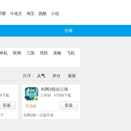
荣耀
斗地主
淘宝
跑酷
小说
官网
单机
联网
三国
塔防
策略
飞机
排序：
人气
评分
最新
剑网3指尖江湖
99下载
1.9GB
47088下载
安装
安装
6.9
分
下
剑网3唯一正版手游