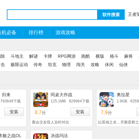
王者
软件搜索
装机必备
排行榜
游戏攻略
消除
斗地主
解谜
卡牌
RPG网游
跑酷
横版
格斗
麻将
射击
极限运动
传奇
坦克
物理
闯关
攻略
休闲
仙侠
：归来
同桌大作战
奥拉星
1793649下载
125.1MB
929964下载
1.9GB
635
安装
安装
8.7
7.9
分
分
聚会交友双人实时对抗
以英雄之名，齐聚星辉之
终极之战OL
决战玛法