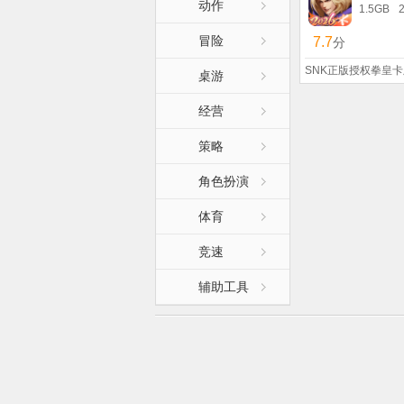
动作
1.5GB
冒险
7.7
分
SNK正版授权拳皇
桌游
经营
策略
角色扮演
体育
竞速
辅助工具