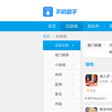
首页
玩游戏
装软件
首页
玩游戏
>
全部分类
热门标签
热门推荐
游戏
小游戏
休闲
魂斗罗
2.0GB
益智
8.6
分
射击
经典IP热血回归！
对战
拳皇98