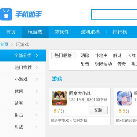
首页
玩游戏
装软件
装机必备
排行榜
首页
玩游戏
>
全部分类
热门标签
消除
斗地主
解谜
卡牌
射击
极限运动
传奇
坦
热门推荐
游戏
小游戏
休闲
同桌大作战
125.1MB
930160下载
1
益智
安装
8.7
8.5
分
分
射击
聚会交友双人实时对抗
能k歌的音舞
对战