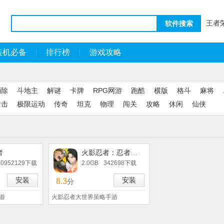
王者
软件搜索
装机必备
排行榜
游戏攻略
消除
斗地主
解谜
卡牌
RPG网游
跑酷
横版
格斗
麻将
射击
极限运动
传奇
坦克
物理
闯关
攻略
休闲
仙侠
者
火影忍者：忍者新世代
10952129下载
2.0GB
342698下载
安装
安装
8.3
分
游
火影忍者大世界策略手游