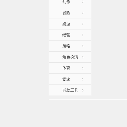
动作
冒险
桌游
经营
策略
角色扮演
体育
竞速
辅助工具