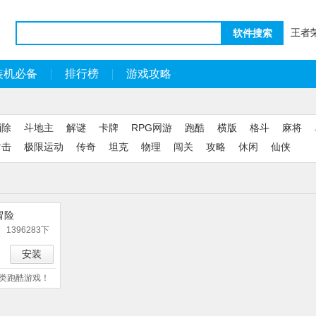
王者
软件搜索
装机必备
排行榜
游戏攻略
消除
斗地主
解谜
卡牌
RPG网游
跑酷
横版
格斗
麻将
射击
极限运动
传奇
坦克
物理
闯关
攻略
休闲
仙侠
冒险
1396283下
安装
类跑酷游戏！