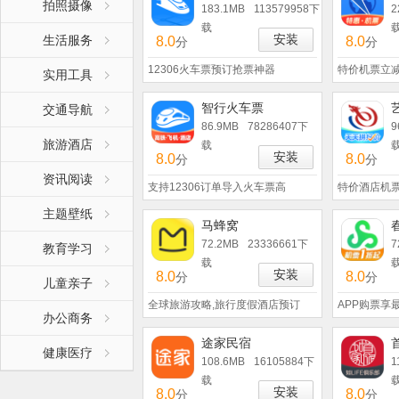
拍照摄像
183.1MB
113579958下
2
载
安装
生活服务
8.0
8.0
分
分
12306火车票预订抢票神器
特价机票立
实用工具
智行火车票
交通导航
86.9MB
78286407下
9
旅游酒店
载
安装
8.0
8.0
分
分
资讯阅读
支持12306订单导入火车票高
特价酒店机票
主题壁纸
马蜂窝
72.2MB
23336661下
7
教育学习
载
安装
8.0
8.0
分
分
儿童亲子
全球旅游攻略,旅行度假酒店预订
APP购票享
办公商务
途家民宿
健康医疗
108.6MB
16105884下
1
载
安装
8.0
8.0
分
分