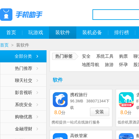
首页
玩游戏
装软件
装机必备
排行榜
首页
装软件
>
全部分类
热门标签
安全
系统工具
购票
聊
地图导航
旅游
怀孕
股
热门推荐
软件
聊天社交
影音视听
携程旅行
96.3MB
388071344下
8
系统安全
载
安装
8.0
8.0
分
分
购物优惠
携程提供一站式在线旅行服务
低价机票酒
金融理财
高铁管家