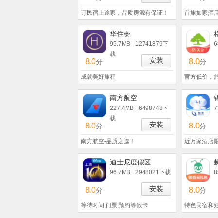
订民宿上途家，品质房源有保证！
首旅如家酒
华住会
95.7MB
12741879下
6
载
安装
8.0
8.0
分
分
成就美好旅程
官方低价，旅
南方航空
227.4MB
6498748下
7
载
安装
8.0
8.0
分
分
南方航空-品质之选！
近万家酒店限
迪士尼度假区
96.7MB
2948021下载
8
安装
8.0
8.0
分
分
等待时间,门票,预约等候卡
特色民宿和