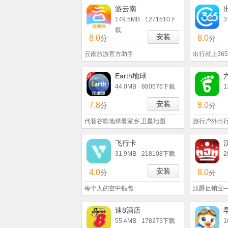
游云南
149.5MB
1271510下
3
载
安装
8.0
8.0
分
分
云南旅游官方助手
出行就上365
Earth地球
44.0MB
880576下载
1
安装
7.8
8.0
分
分
代替谷歌地球看家乡,卫星地图
旅行户外出
飞行卡
31.9MB
218108下载
2
安装
4.0
8.0
分
分
每个人的空中钱包
汉爵促销宝
速8酒店
55.4MB
178273下载
1