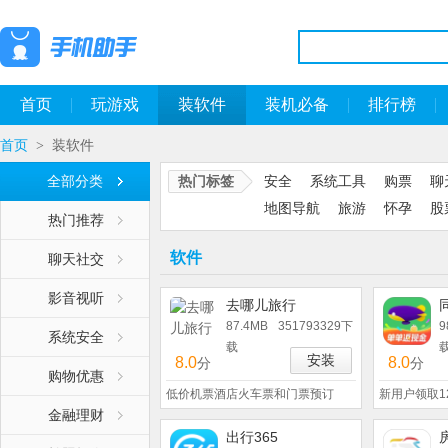
首页
玩游戏
装软件
装机必备
排行榜
首页
装软件
>
全部分类
热门标签
安全
系统工具
购票
聊
地图导航
旅游
怀孕
股
热门推荐
软件
聊天社交
影音视听
去哪儿旅行
87.4MB
351793329下
9
系统安全
载
安装
8.0
8.0
分
分
购物优惠
低价机票酒店火车票和门票预订
新用户领取1
金融理财
出行365