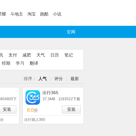
荣耀
斗地主
淘宝
跑酷
小说
官网
讯
支付
减肥
天气
日历
笔记
经期
学习
翻译
排序：
人气
评分
最新
出行365
6804805下
37.3MB
1183522下载
安装
安装
8.0
分
台
出行就上365