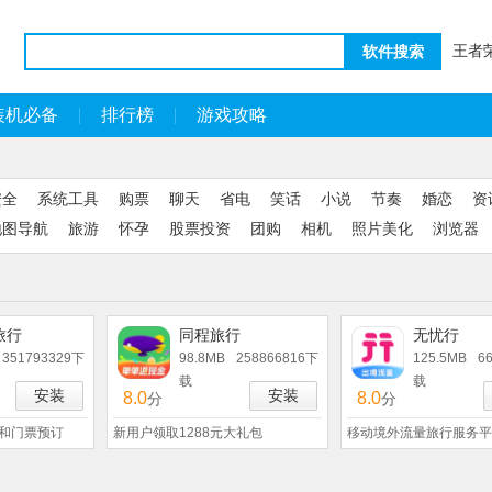
王者
软件搜索
装机必备
排行榜
游戏攻略
安全
系统工具
购票
聊天
省电
笑话
小说
节奏
婚恋
资
地图导航
旅游
怀孕
股票投资
团购
相机
照片美化
浏览器
旅行
同程旅行
无忧行
351793329下
98.8MB
258866816下
125.5MB
6
载
载
安装
安装
8.0
8.0
分
分
和门票预订
新用户领取1288元大礼包
移动境外流量旅行服务平