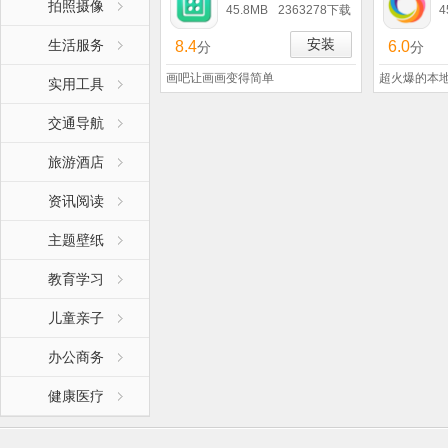
拍照摄像
45.8MB
2363278下载
4
安装
生活服务
8.4
6.0
分
分
画吧让画画变得简单
超火爆的本地
实用工具
交通导航
旅游酒店
资讯阅读
主题壁纸
教育学习
儿童亲子
办公商务
健康医疗