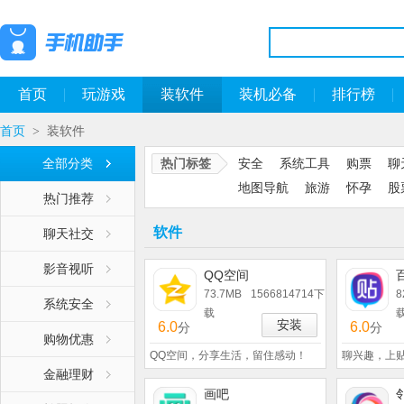
首页
玩游戏
装软件
装机必备
排行榜
首页
装软件
>
全部分类
热门标签
安全
系统工具
购票
聊
地图导航
旅游
怀孕
股
热门推荐
软件
聊天社交
影音视听
QQ空间
73.7MB
1566814714下
8
系统安全
载
安装
6.0
6.0
分
分
购物优惠
QQ空间，分享生活，留住感动！
聊兴趣，上
金融理财
画吧