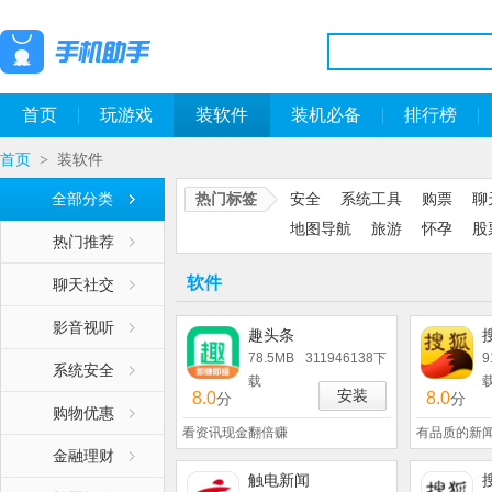
首页
玩游戏
装软件
装机必备
排行榜
首页
装软件
>
全部分类
热门标签
安全
系统工具
购票
聊
地图导航
旅游
怀孕
股
热门推荐
软件
聊天社交
影音视听
趣头条
78.5MB
311946138下
9
系统安全
载
安装
8.0
8.0
分
分
购物优惠
看资讯现金翻倍赚
有品质的新
金融理财
触电新闻