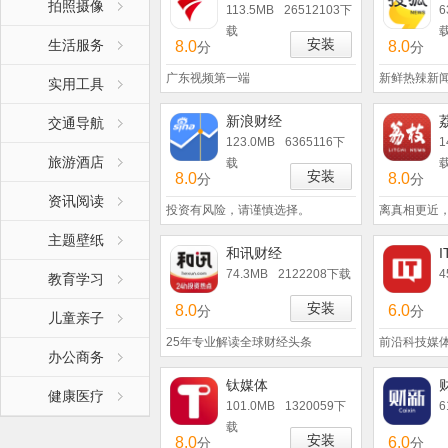
拍照摄像
113.5MB
26512103下
6
载
安装
生活服务
8.0
8.0
分
分
广东视频第一端
新鲜热辣新
实用工具
新浪财经
交通导航
123.0MB
6365116下
1
旅游酒店
载
安装
8.0
8.0
分
分
资讯阅读
投资有风险，请谨慎选择。
离真相更近
主题壁纸
和讯财经
74.3MB
2122208下载
4
教育学习
安装
8.0
6.0
分
分
儿童亲子
25年专业解读全球财经头条
前沿科技媒
办公商务
钛媒体
健康医疗
101.0MB
1320059下
6
载
安装
8.0
6.0
分
分