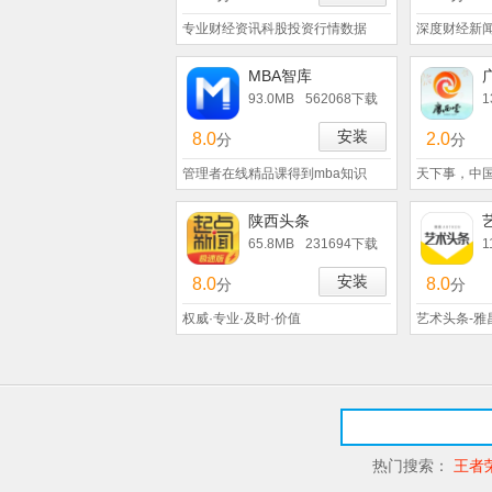
专业财经资讯科股投资行情数据
深度财经新闻
MBA智库
93.0MB
562068下载
1
安装
8.0
2.0
分
分
管理者在线精品课得到mba知识
天下事，中
陕西头条
65.8MB
231694下载
1
安装
8.0
8.0
分
分
权威·专业·及时·价值
艺术头条-雅
热门搜索：
王者