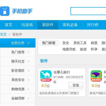
首页
玩游戏
装软件
装机必备
排行榜
首页
装软件
>
全部分类
热门标签
安全
系统工具
购票
聊
地图导航
旅游
怀孕
股
热门推荐
软件
聊天社交
影音视听
去哪儿旅行
87.4MB
351793315下
9
系统安全
载
安装
8.0
8.0
分
分
购物优惠
低价机票酒店火车票和门票预订
新用户领取1
金融理财