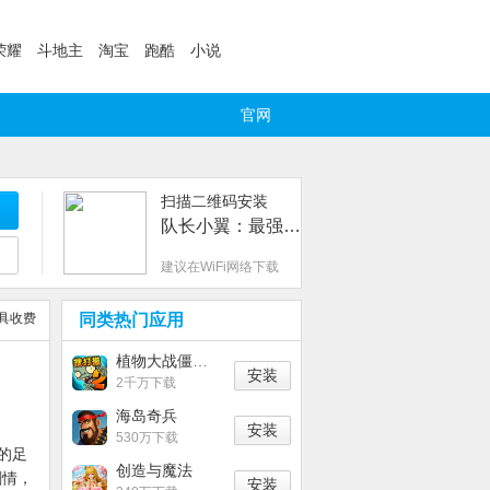
荣耀
斗地主
淘宝
跑酷
小说
官网
扫描二维码安装
队长小翼：最强十一人
建议在WiFi网络下载
具收费
同类热门应用
植物大战僵尸2（暑期版本开启）
安装
2千万下载
海岛奇兵
安装
530万下载
的足
创造与魔法
剧情，
安装