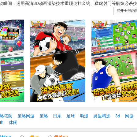
动瞬间；运用高清3D动画渲染技术重现倒挂金钩、猛虎射门等酷炫必杀
激战；玩家通过收集养成大空翼、日向小次郎、岬太郎等海量角色，个性
展开全部内
俱乐部，更可实时匹配PVP对战，同各地队伍切磋热斗！
：经典赛界面优化，增加活动详细分类
：友谊赛新增断线重连，尽享实时对抗的乐趣
：新增更多便捷筛选条件，球员编辑一步到位
：球员背包功能扩展，新增更多分类及叠加显示
推荐系统：了解更多球员突破攻略，避免歧途一步到位
略塔防
策略网游
策略
日系
足球
动漫
男生精选
3d
网游
血
休闲