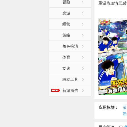
冒险
重温热血情景感
写童年燃魂绿茵
桌游
属于自己的梦之
经营
【更新日志】:
【新版本内容】
策略
1. 界面升级
角色扮演
2. 断线重连
3. 球员筛选
体育
4. 背包系统
5. 上限突破
竞速
辅助工具
新游预告
应用标签：
策
热