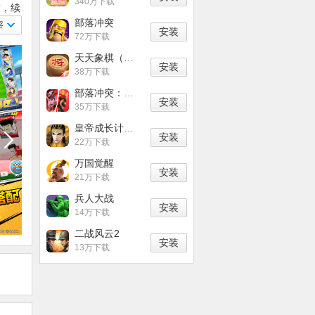
340万下载
技，续
部落冲突
打造
容
安装
72万下载
天天象棋（无障碍版）
安装
38万下载
部落冲突：皇室战争
安装
35万下载
皇帝成长计划2
安装
22万下载
万国觉醒
安装
21万下载
兵人大战
安装
14万下载
二战风云2
安装
13万下载