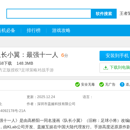
王者
软件搜索
装机必备
排行榜
游戏攻略
队长小翼：最强十一人
6
分
安装到手机
968下载
148.3MB
下载到电脑
方正版授权?足球策略对战手游
安全无毒
无广告
道
更新：
2025.12.24
语言：
上
作者：
深圳市盖娅科技有限公司
4092178号-21A
强十一人》是由高桥阳一同名漫画《队长小翼》（旧称：足球小将）改编
，由KLab公司开发、盖娅互娱在中国大陆代理发行。手游高度还原原作