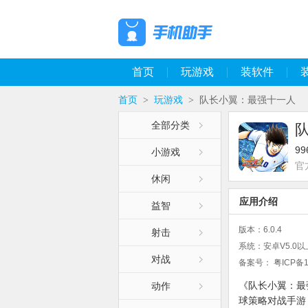
首页
玩游戏
装软件
首页
玩游戏
队长小翼：最强十一人
>
>
全部分类
9
小游戏
官
休闲
应用介绍
益智
版本：
6.0.4
射击
系统：
安卓V5.0以
对战
备案号：
粤ICP备1
《队长小翼：最
动作
球策略对战手游