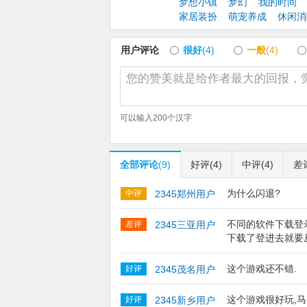
-这么可爱的小兔兔居然有两只！是谁心动了
梦想小镇
梦幻
我的时间
家居装扮
萌宠养成
休闲消
风洞赛季
-呜呼起飞~想不想跟奥斯汀一起空中飞翔？
用户评论
很好
(4)
一般
(4)
时光之轮
-古老的祭祀文明，神奇的时光密码，尽在冒
可以输入
200
个汉字
奇幻王国
-奥斯汀由于偷盗被判处极刑？赶快跟上凯
全部评论
(9)
好评
(4)
中评
(4)
差
周年回忆录
-七年相伴，家园有你更精彩！一同翻开回忆
为什么闪退?
中评
2345郑州用户
不同的软件下载登
差评
2345三亚用户
下载了登进去就要
这个游戏还不错.
好评
2345茂名用户
这个游戏很好玩,马
好评
2345新乡用户